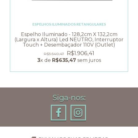
ESPELHOS ILUMINADOS RETANGULARES
Espelho Iluminado - 128,2cm X 132,2cm
(Largura x Altura) Led NEUTRO, Interruptor
Touch + Desembaçador 110V (Outlet)
R$1.906,41
R$3.540,47
3
x de
R$635,47
sem juros
Siga-nos: